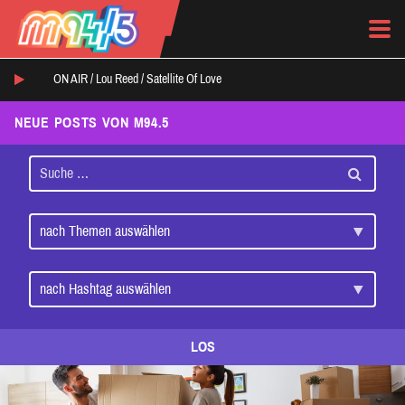
ON AIR /
Lou Reed
/
Satellite Of Love
NEUE POSTS VON M94.5
LOS