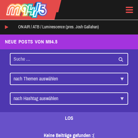
ON AIR /
ATB
/
Luminescence (pres. Josh Gallahan)
NEUE POSTS VON M94.5
LOS
Keine Beiträge gefunden :(