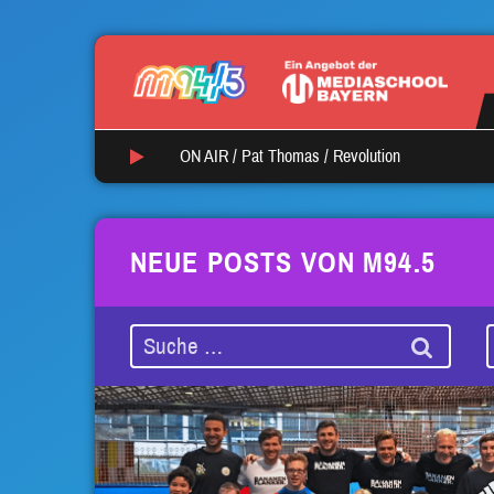
ON AIR /
Pat Thomas
/
Revolution
NEUE POSTS VON M94.5