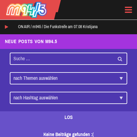
ON AIR /
m945
/
Die Funkstreife am 07.08 Kristijana
NEUE POSTS VON M94.5
LOS
Keine Beiträge gefunden :(