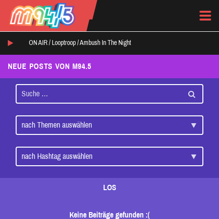
ON AIR /
Looptroop
/
Ambush In The Night
NEUE POSTS VON M94.5
LOS
Keine Beiträge gefunden :(