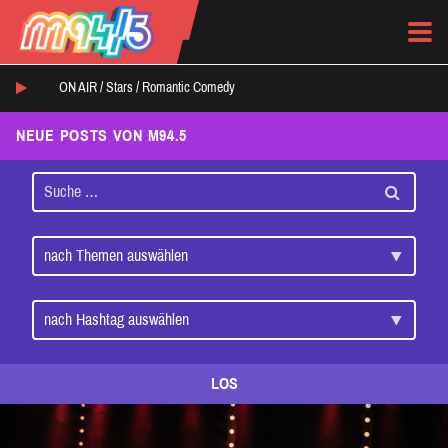
ON AIR /
Stars
/
Romantic Comedy
NEUE POSTS VON M94.5
LOS