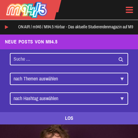
ON AIR /
m945
/
M94.5 Hörbar - Das aktuelle Studierendenmagazin auf M94.5
NEUE POSTS VON M94.5
LOS