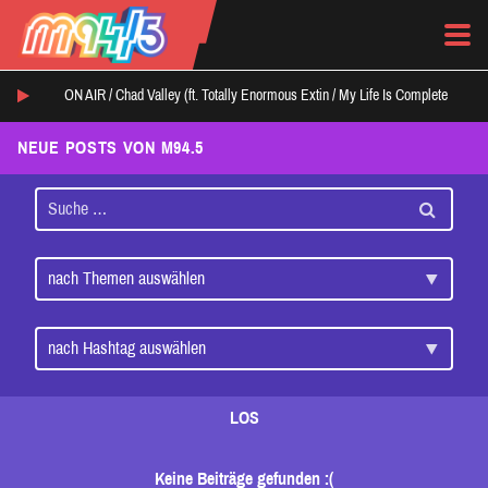
ON AIR /
Chad Valley (ft. Totally Enormous Extin
/
My Life Is Complete
NEUE POSTS VON M94.5
LOS
Keine Beiträge gefunden :(