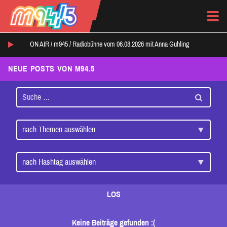
ON AIR /
m945
/
Radiobühne vom 06.08.2026 mit Anna Guhling
NEUE POSTS VON M94.5
LOS
Keine Beiträge gefunden :(