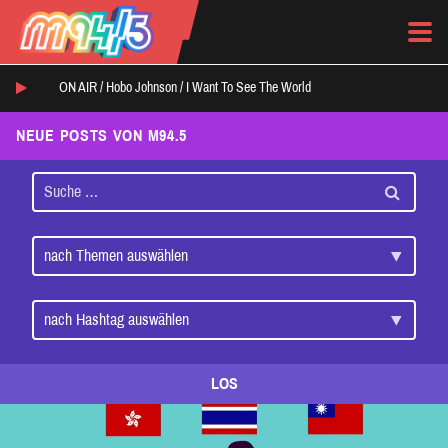
ON AIR /
Hobo Johnson
/
I Want To See The World
NEUE POSTS VON M94.5
LOS