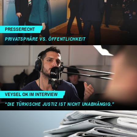
PRESSERECHT
PRIVATSPHÄRE VS. ÖFFENTLICHKEIT
VEYSEL OK IM INTERVIEW
“DIE TÜRKISCHE JUSTIZ IST NICHT UNABHÄNGIG.”