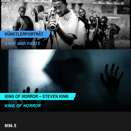
KÜNSTLERPORTRÄT
SNAP AND PASTE
KING OF HORROR – STEVEN KING
KING OF HORROR
M94.5