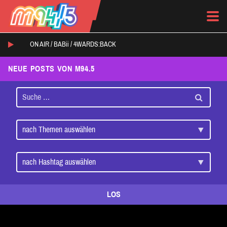
ON AIR /
BABii
/
4WARDS:BACK
NEUE POSTS VON M94.5
LOS