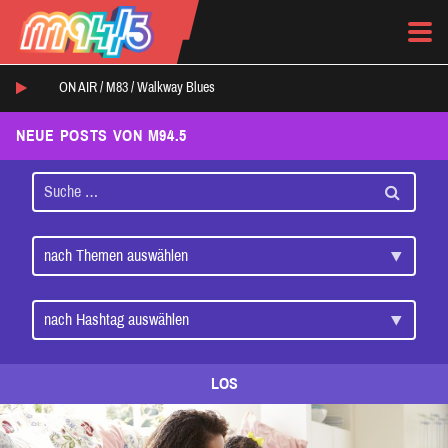
ON AIR /
M83
/
Walkway Blues
NEUE POSTS VON M94.5
LOS