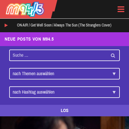
ON AIR /
Get Well Soon
/
Always The Sun (The Stranglers Cover)
NEUE POSTS VON M94.5
LOS