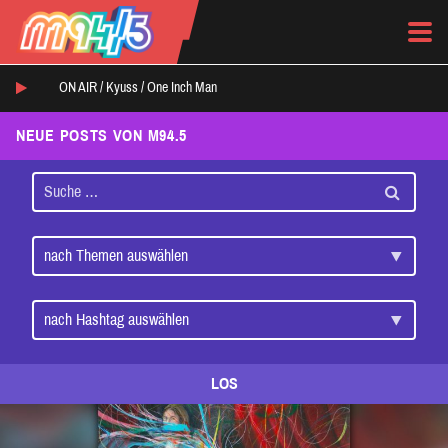
ON AIR /
Kyuss
/
One Inch Man
NEUE POSTS VON M94.5
LOS