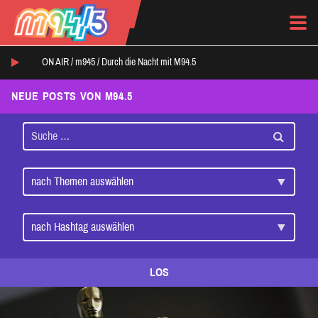
ON AIR /
m945
/
Durch die Nacht mit M94.5
NEUE POSTS VON M94.5
LOS