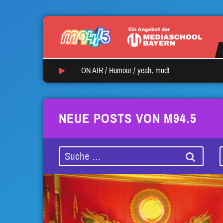
ON AIR /
Humour
/
yeah, mud!
NEUE POSTS VON M94.5