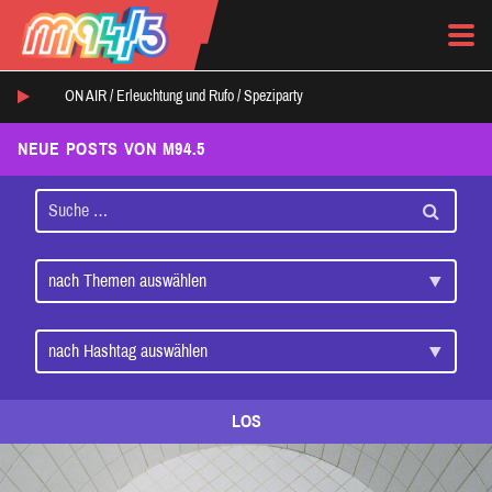
ON AIR /
Erleuchtung und Rufo
/
Speziparty
NEUE POSTS VON M94.5
LOS