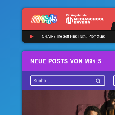
ON AIR /
The Soft Pink Truth
/
Promofunk
NEUE POSTS VON M94.5