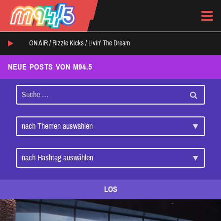
ON AIR /
Rizzle Kicks
/
Livin' The Dream
NEUE POSTS VON M94.5
LOS