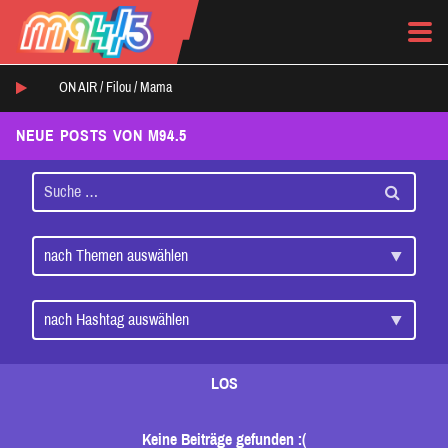
ON AIR /
Filou
/
Mama
NEUE POSTS VON M94.5
LOS
Keine Beiträge gefunden :(