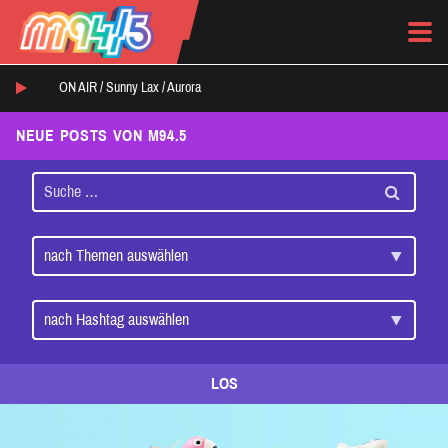
ON AIR /
Sunny Lax
/
Aurora
NEUE POSTS VON M94.5
LOS