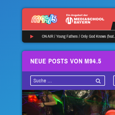
ON AIR /
Young Fathers
/
Only God Knows (feat. 
NEUE POSTS VON M94.5