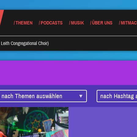
THEMEN
PODCASTS
MUSIK
ÜBER UNS
MITMAC
Leith Congregational Choir)