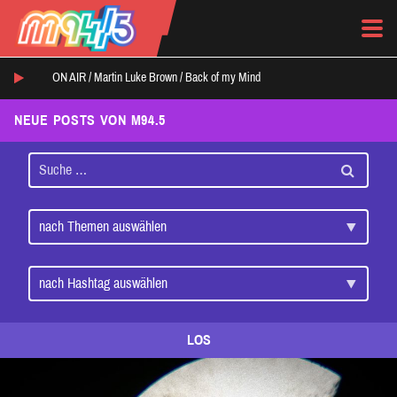
ON AIR /
Martin Luke Brown
/
Back of my Mind
NEUE POSTS VON M94.5
LOS