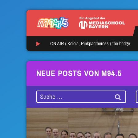
ON AIR /
Kelela, Pinkpantheress
/
the bridge
NEUE POSTS VON M94.5