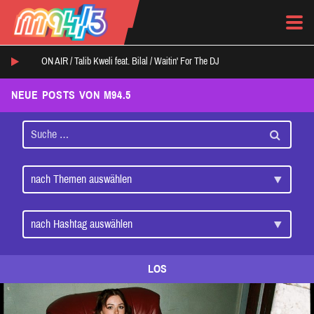
ON AIR /
Talib Kweli feat. Bilal
/
Waitin' For The DJ
NEUE POSTS VON M94.5
LOS