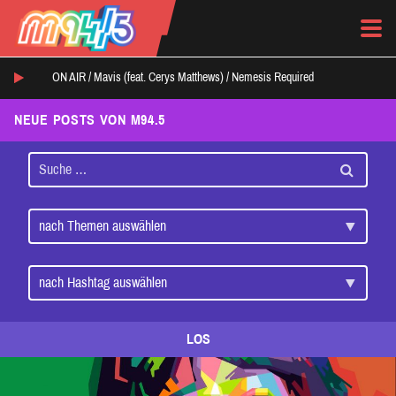
ON AIR /
Mavis (feat. Cerys Matthews)
/
Nemesis Required
NEUE POSTS VON M94.5
LOS