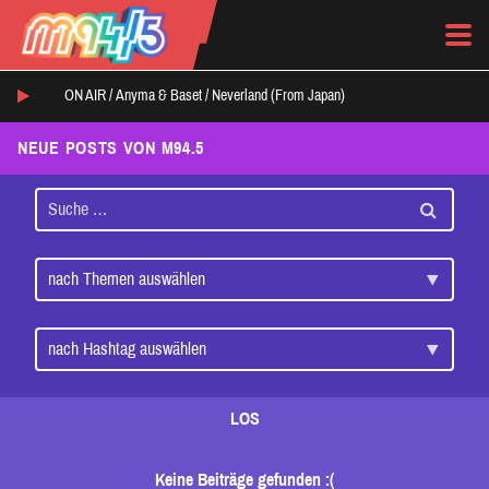
ON AIR /
Anyma & Baset
/
Neverland (From Japan)
NEUE POSTS VON M94.5
LOS
Keine Beiträge gefunden :(