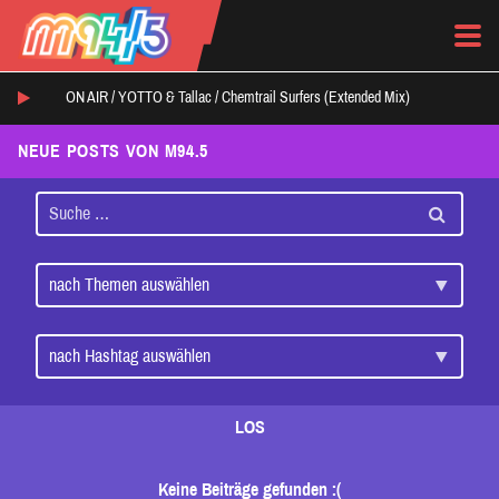
ON AIR /
YOTTO & Tallac
/
Chemtrail Surfers (Extended Mix)
NEUE POSTS VON M94.5
LOS
Keine Beiträge gefunden :(