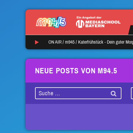
ON AIR /
m945
/
Katerfrühstück - Dein guter Mo
NEUE POSTS VON M94.5