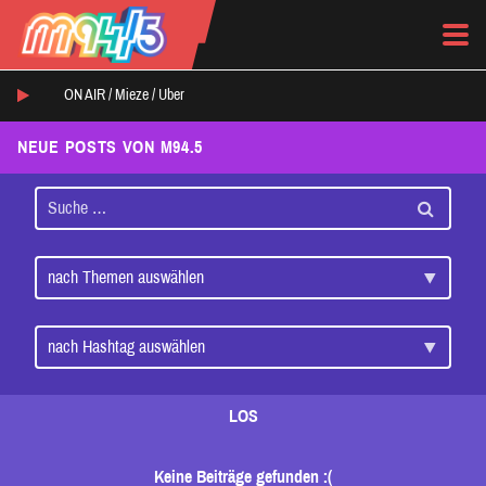
ON AIR /
Mieze
/
Uber
NEUE POSTS VON M94.5
LOS
Keine Beiträge gefunden :(