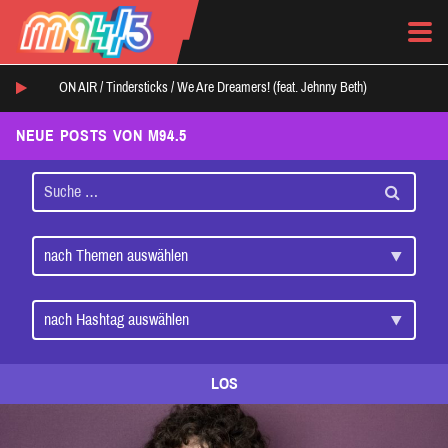
ON AIR /
Tindersticks
/
We Are Dreamers! (feat. Jehnny Beth)
NEUE POSTS VON M94.5
LOS