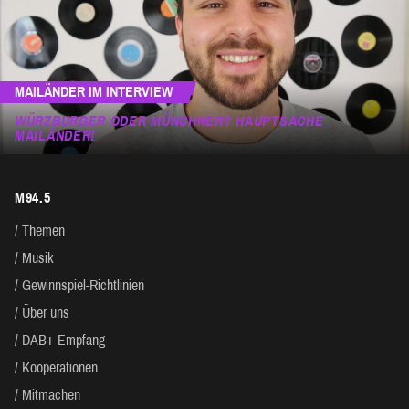
MAILÄNDER IM INTERVIEW
WÜRZBURGER ODER MÜNCHNER? HAUPTSACHE
MAILÄNDER!
M94.5
Themen
Musik
Gewinnspiel-Richtlinien
Über uns
DAB+ Empfang
Kooperationen
Mitmachen