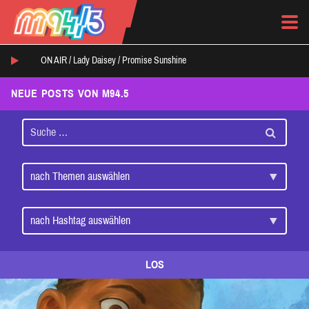
ON AIR /
Lady Daisey
/
Promise Sunshine
NEUE POSTS VON M94.5
LOS