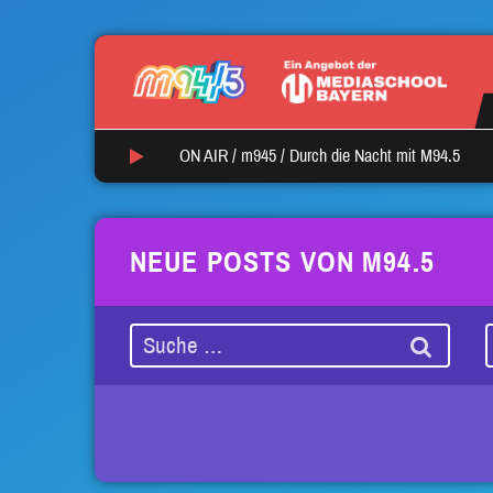
ON AIR /
autoKratz
/
Stay The Same
NEUE POSTS VON M94.5