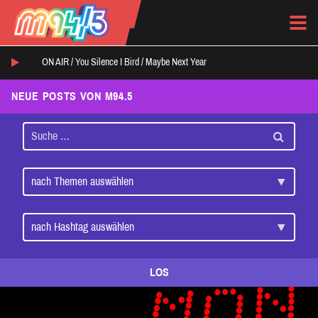
ON AIR /
You Silence I Bird
/
Maybe Next Year
NEUE POSTS VON M94.5
LOS