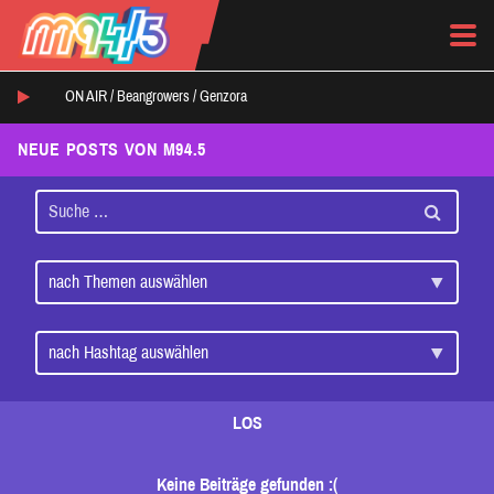
ON AIR /
Beangrowers
/
Genzora
NEUE POSTS VON M94.5
LOS
Keine Beiträge gefunden :(