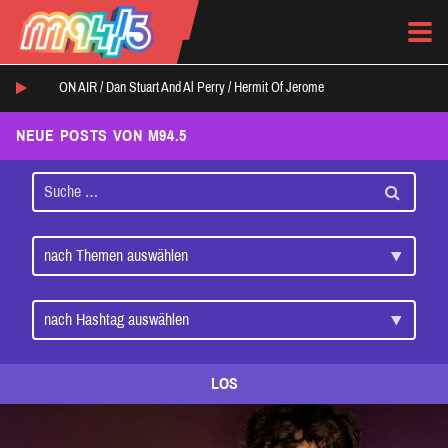
ON AIR /
Dan Stuart And Al Perry
/
Hermit Of Jerome
NEUE POSTS VON M94.5
LOS