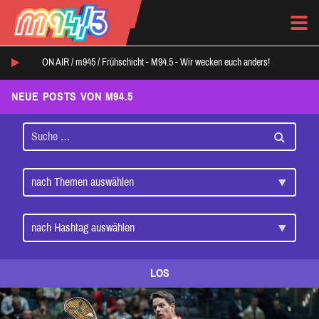
ON AIR /
m945
/
Frühschicht - M94.5 - Wir wecken euch anders!
NEUE POSTS VON M94.5
LOS