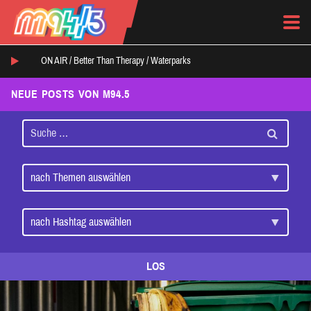
ON AIR /
Better Than Therapy
/
Waterparks
NEUE POSTS VON M94.5
LOS