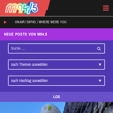
ON AIR /
SIPHO.
/
WHERE WERE YOU
NEUE POSTS VON M94.5
LOS