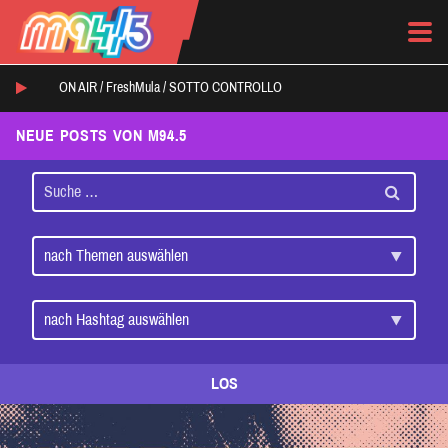
ON AIR /
FreshMula
/
SOTTO CONTROLLO
NEUE POSTS VON M94.5
LOS