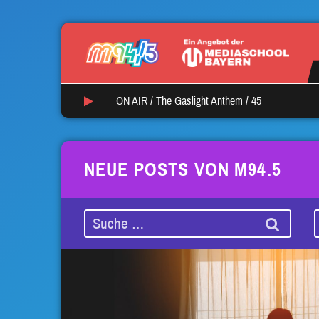
ON AIR /
1
/
Last Nite
NEUE POSTS VON M94.5