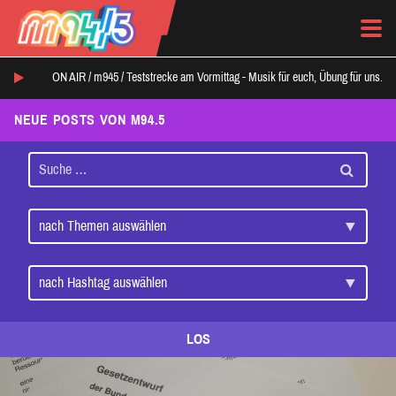
ON AIR /
m945
/
Teststrecke am Vormittag - Musik für euch, Übung für uns.
NEUE POSTS VON M94.5
LOS