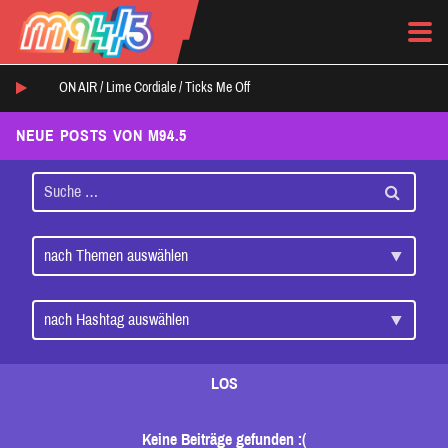
ON AIR /
Lime Cordiale
/
Ticks Me Off
NEUE POSTS VON M94.5
LOS
Keine Beiträge gefunden :(