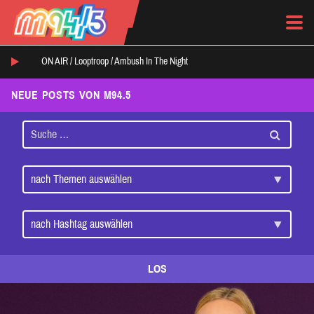
ON AIR /
Looptroop
/
Ambush In The Night
NEUE POSTS VON M94.5
LOS