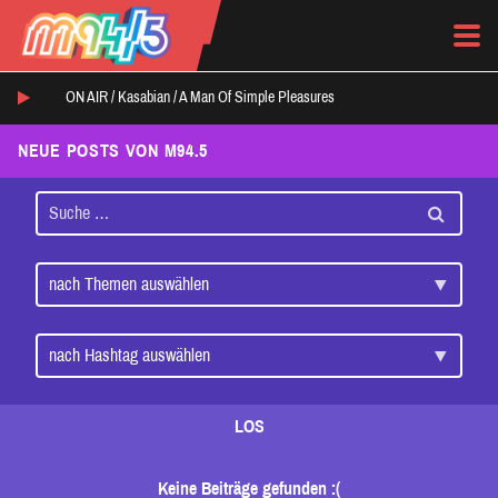
ON AIR /
Kasabian
/
A Man Of Simple Pleasures
NEUE POSTS VON M94.5
LOS
Keine Beiträge gefunden :(