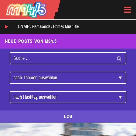
ON AIR /
Namasenda
/
Romeo Must Die
NEUE POSTS VON M94.5
LOS