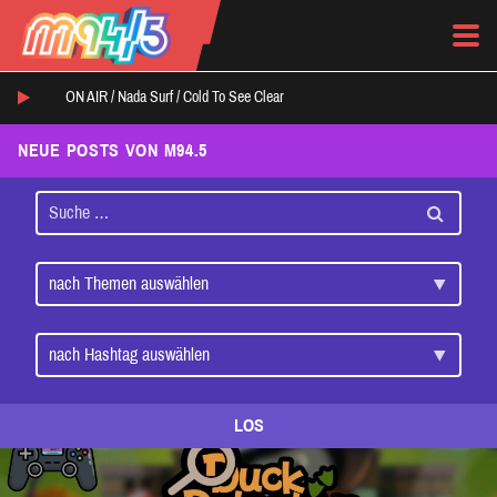
ON AIR /
Nada Surf
/
Cold To See Clear
NEUE POSTS VON M94.5
LOS