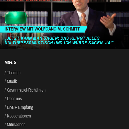
INTERVIEW MIT WOLFGANG M. SCHMITT
„JETZT KANN MAN SAGEN: DAS KLINGT ALLES
KULTURPESSIMISTISCH UND ICH WÜRDE SAGEN: JA!“
M94.5
Themen
Musik
Gewinnspiel-Richtlinien
Über uns
DAB+ Empfang
Kooperationen
Mitmachen