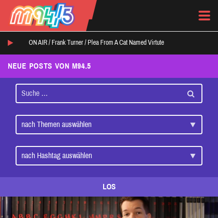
ON AIR /
Frank Turner
/
Plea From A Cat Named Virtute
NEUE POSTS VON M94.5
LOS